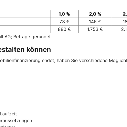
1,0 %
2,0 %
2
73 €
146 €
1
880 €
1.753 €
2.
ll AG; Beträge gerundet
estalten können
ilienfinanzierung endet, haben Sie verschiedene Möglichkei
Laufzeit
oraussetzungen