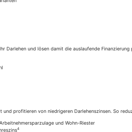
arianten
 Ihr Darlehen und lösen damit die auslaufende Finanzierung
hl
it und profitieren von niedrigeren Darlehenszinsen. So redu
Arbeitnehmersparzulage und Wohn-Riester
4
hreszins