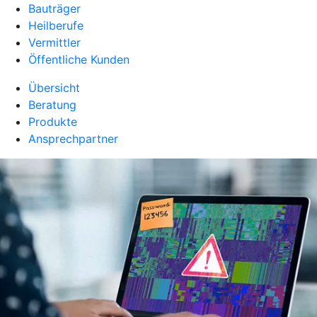
Bauträger
Heilberufe
Vermittler
Öffentliche Kunden
Übersicht
Beratung
Produkte
Ansprechpartner