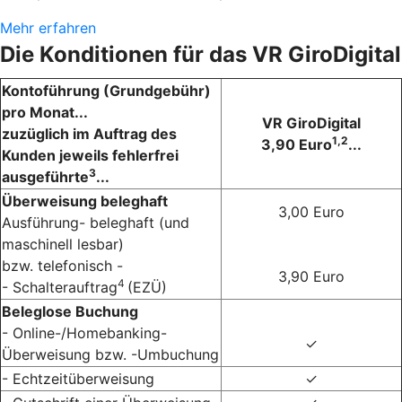
Mehr erfahren
Die Konditionen für das VR GiroDigital
Kontoführung (Grundgebühr)
pro Monat...
VR GiroDigital
zuzüglich im Auftrag des
1,2
3,90 Euro
...
Kunden jeweils fehlerfrei
3
ausgeführte
...
Überweisung beleghaft
3,00 Euro
Ausführung- beleghaft (und
maschinell lesbar)
bzw. telefonisch -
3,90 Euro
4
- Schalterauftrag
(EZÜ)
Beleglose Buchung
- Online-/Homebanking-
✓
Überweisung bzw. -Umbuchung
- Echtzeitüberweisung
✓