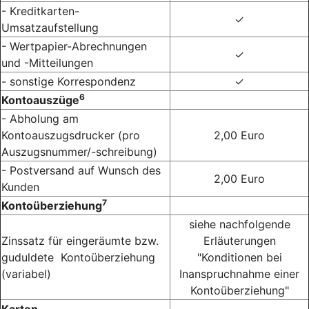
- Kreditkarten-
✓
Umsatzaufstellung
- Wertpapier-Abrechnungen
✓
und -Mitteilungen
- sonstige Korrespondenz
✓
6
Kontoauszüge
- Abholung am
Kontoauszugsdrucker (pro
2,00 Euro
Auszugsnummer/-schreibung)
- Postversand auf Wunsch des
2,00 Euro
Kunden
7
Kontoüberziehung
siehe nachfolgende
Zinssatz für eingeräumte bzw.
Erläuterungen
guduldete Kontoüberziehung
"Konditionen bei
(variabel)
Inanspruchnahme einer
Kontoüberziehung"
Karten