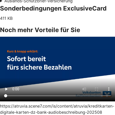
Auslands-Schutzbrief-Versicherung
Sonderbedingungen ExclusiveCard
411 KB
Noch mehr Vorteile für Sie
https://atruvia.scene7.com/is/content/atruvia/kreditkarten-
digitale-karten-dz-bank-audiobeschreibung-202508