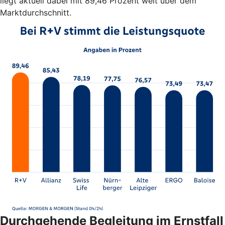
liegt aktuell dabei mit 89,46 Prozent weit über dem
Marktdurchschnitt.
Durchgehende Begleitung im Ernstfall