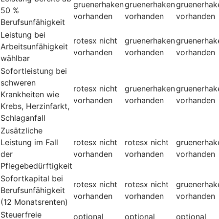
gruenerhaken
gruenerhaken
gruenerhak
50 %
vorhanden
vorhanden
vorhanden
Berufsunfähigkeit
Leistung bei
rotesx
nicht
gruenerhaken
gruenerhak
Arbeitsunfähigkeit
vorhanden
vorhanden
vorhanden
wählbar
Sofortleistung bei
schweren
rotesx
nicht
gruenerhaken
gruenerhak
Krankheiten wie
vorhanden
vorhanden
vorhanden
Krebs, Herzinfarkt,
Schlaganfall
Zusätzliche
Leistung im Fall
rotesx
nicht
rotesx
nicht
gruenerhak
der
vorhanden
vorhanden
vorhanden
Pflegebedürftigkeit
Sofortkapital bei
rotesx
nicht
rotesx
nicht
gruenerhak
Berufsunfähigkeit
vorhanden
vorhanden
vorhanden
(12 Monatsrenten)
Steuerfreie
optional
optional
optional