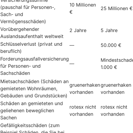
10 Millionen
(pauschal für Personen-,
25 Millionen €
€
Sach- und
Vermögensschäden)
Vorübergehender
2 Jahre
5 Jahre
Auslandsaufenthalt weltweit
Schlüsselverlust (privat und
—
50.000 €
beruflich)
Forderungsausfallversicherung
Mindestschad
—
für Personen- und
1.000 €
Sachschäden
Mietsachschäden (Schäden an
gruenerhaken
gruenerhaken
gemieteten Wohnräumen,
vorhanden
vorhanden
Gebäuden und Grundstücken)
Schäden an gemieteten und
rotesx
nicht
rotesx
nicht
geliehenen beweglichen
vorhanden
vorhanden
Sachen
Gefälligkeitsschäden (zum
Beispiel Schäden, die Sie bei