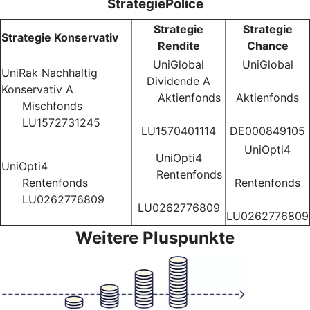
StrategiePolice
Strategie
Strategie
Strategie Konservativ
Rendite
Chance
UniGlobal
UniGlobal
UniRak Nachhaltig
Dividende A
Konservativ A
Aktienfonds
Aktienfonds
Mischfonds
LU1572731245
LU1570401114
DE000849105
UniOpti4
UniOpti4
UniOpti4
Rentenfonds
Rentenfonds
Rentenfonds
LU0262776809
LU0262776809
LU0262776809
Weitere Pluspunkte