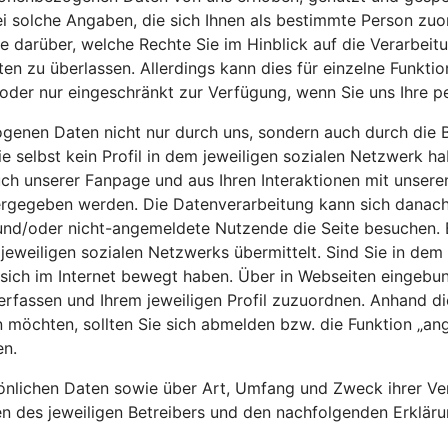
lche Angaben, die sich Ihnen als bestimmte Person zuordne
 Sie darüber, welche Rechte Sie im Hinblick auf die Verarb
en zu überlassen. Allerdings kann dies für einzelne Funktio
ht oder nur eingeschränkt zur Verfügung, wenn Sie uns Ihre
genen Daten nicht nur durch uns, sondern auch durch die B
e selbst kein Profil in dem jeweiligen sozialen Netzwerk h
uch unserer Fanpage und aus Ihren Interaktionen mit unser
ergegeben werden. Die Datenverarbeitung kann sich danach
e und/oder nicht-angemeldete Nutzende die Seite besuchen. 
jeweiligen sozialen Netzwerks übermittelt. Sind Sie in dem
ich im Internet bewegt haben. Über in Webseiten eingebund
erfassen und Ihrem jeweiligen Profil zuzuordnen. Anhand d
öchten, sollten Sie sich abmelden bzw. die Funktion „ange
en.
sönlichen Daten sowie über Art, Umfang und Zweck ihrer Ve
 des jeweiligen Betreibers und den nachfolgenden Erkläru