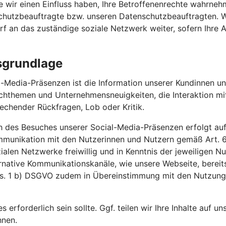
ie wir einen Einfluss haben, Ihre Betroffenenrechte wahrn
nschutzbeauftragte bzw. unseren Datenschutzbeauftragten. 
arf an das zuständige soziale Netzwerk weiter, sofern Ihre
sgrundlage
-Media-Präsenzen ist die Information unserer Kundinnen un
achthemen und Unternehmensneuigkeiten, die Interaktion m
echender Rückfragen, Lob oder Kritik.
h des Besuches unserer Social-Media-Präsenzen erfolgt auf
ommunikation mit den Nutzerinnen und Nutzern gemäß Art.
ozialen Netzwerke freiwillig und in Kenntnis der jeweilige
ernative Kommunikationskanäle, wie unsere Webseite, bereit
Abs. 1 b) DSGVO zudem in Übereinstimmung mit den Nutzun
es erforderlich sein sollte. Ggf. teilen wir Ihre Inhalte auf 
hnen.