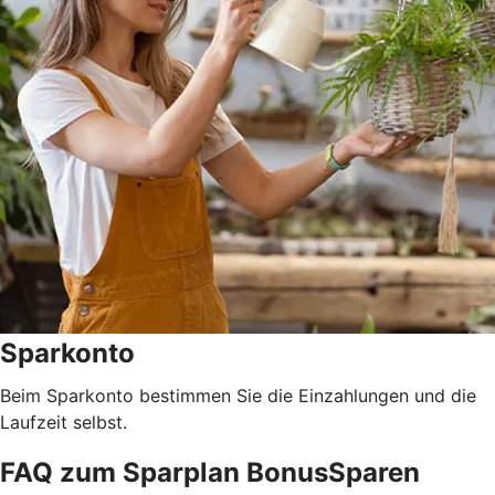
Sparkonto
Beim Sparkonto bestimmen Sie die Einzahlungen und die
Laufzeit selbst.
FAQ zum Sparplan BonusSparen