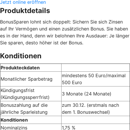
Jetzt online eröffnen
Produktdetails
BonusSparen lohnt sich doppelt: Sichern Sie sich Zinsen
auf Ihr Vermögen und einen zusätzlichen Bonus. Sie haben
es in der Hand, denn wir belohnen Ihre Ausdauer: Je länger
Sie sparen, desto höher ist der Bonus.
Konditionen
Produkteckdaten
mindestens 50 Euro/maximal
Monatlicher Sparbetrag
500 Euro
Kündigungsfrist
3 Monate (24 Monate)
(Kündigungssperrfrist)
Bonuszahlung auf die
zum 30.12. (erstmals nach
jährliche Sparleistung
dem 1. Bonuswechsel)
Konditionen
Nominalzins
1,75 %