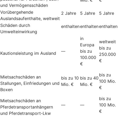
und Vermögensschäden
Vorübergehende
2 Jahre
5 Jahre
5 Jahre
Auslandsaufenthalte, weltweit
Schäden durch
enthalten
enthalten
enthalten
Umwelteinwirkung
in
weltweit
Europa
bis zu
—
bis zu
Kautionsleistung im Ausland
250.000
100.000
€
€
bis zu
Mietsachschäden an
bis zu 10
bis zu 40
100 Mio.
Stallungen, Einfriedungen und
Mio. €
Mio. €
€
Boxen
bis zu
Mietsachschäden an
—
—
100 Mio.
Pferdetransportanhängern
€
und Pferdetransport-Lkw