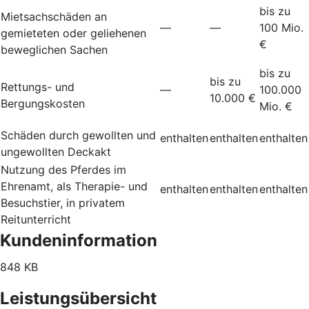
bis zu
Mietsachschäden an
—
—
100 Mio.
gemieteten oder geliehenen
€
beweglichen Sachen
bis zu
bis zu
Rettungs- und
—
100.000
10.000 €
Bergungskosten
Mio. €
Schäden durch gewollten und
enthalten
enthalten
enthalten
ungewollten Deckakt
Nutzung des Pferdes im
Ehrenamt, als Therapie- und
enthalten
enthalten
enthalten
Besuchstier, in privatem
Reitunterricht
Kundeninformation
848 KB
Leistungsübersicht