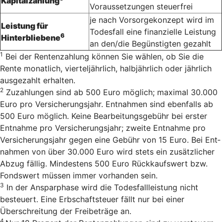
Kapitalzahlung
Voraussetzungen steuerfrei
je nach Vorsorgekonzept wird im
Leistung für
Todesfall eine finanzielle Leistung
6
Hinterbliebene
an den/die Begünstigten gezahlt
1
Bei der Rentenzahlung können Sie wählen, ob Sie die
Rente monatlich, vierteljährlich, halbjährlich oder jährlich
ausgezahlt erhalten.
2
Zu­zah­lun­gen sind ab 500 Euro mög­lich; ma­xi­mal 30.000
Euro pro Ver­si­cherungs­jahr. Ent­nah­men sind eben­falls ab
500 Euro mög­lich. Keine Bearbeitungsgebühr bei erster
Entnahme pro Versicherungsjahr; zweite Entnahme pro
Versicherungsjahr gegen eine Gebühr von 15 Euro. Bei Ent­
nah­men von über 30.000 Euro wird stets ein zu­sätz­li­cher
Ab­zug fäl­lig. Min­des­tens 500 Euro Rück­kaufs­wert bzw.
Fonds­wert müs­sen immer vor­han­den sein.
3
In der Ansparphase wird die Todesfallleistung nicht
besteuert. Eine Erbschaftsteuer fällt nur bei einer
Überschreitung der Freibeträge an.
4