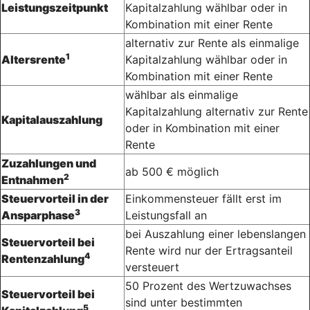
Leistungszeitpunkt
Kapitalzahlung wählbar oder in
Kombination mit einer Rente
alternativ zur Rente als einmalige
1
Altersrente
Kapitalzahlung wählbar oder in
Kombination mit einer Rente
wählbar als einmalige
Kapitalzahlung alternativ zur Rente
Kapitalauszahlung
oder in Kombination mit einer
Rente
Zuzahlungen und
ab 500 € möglich
2
Entnahmen
Steuervorteil in der
Einkommensteuer fällt erst im
3
Ansparphase
Leistungsfall an
bei Auszahlung einer lebenslangen
Steuervorteil bei
Rente wird nur der Ertragsanteil
4
Rentenzahlung
versteuert
50 Prozent des Wertzuwachses
Steuervorteil bei
sind unter bestimmten
5